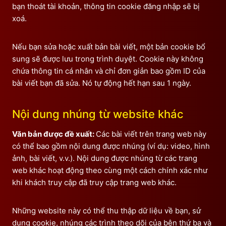
bạn thoát tài khoản, thông tin cookie đăng nhập sẽ bị
xoá.
Nếu bạn sửa hoặc xuất bản bài viết, một bản cookie bổ
sung sẽ được lưu trong trình duyệt. Cookie này không
chứa thông tin cá nhân và chỉ đơn giản bao gồm ID của
bài viết bạn đã sửa. Nó tự động hết hạn sau 1 ngày.
Nội dung nhúng từ website khác
Văn bản được đề xuất:
Các bài viết trên trang web này
có thể bao gồm nội dung được nhúng (ví dụ: video, hình
ảnh, bài viết, v.v.). Nội dung được nhúng từ các trang
web khác hoạt động theo cùng một cách chính xác như
khi khách truy cập đã truy cập trang web khác.
Những website này có thể thu thập dữ liệu về bạn, sử
dụng cookie, nhúng các trình theo dõi của bên thứ ba và