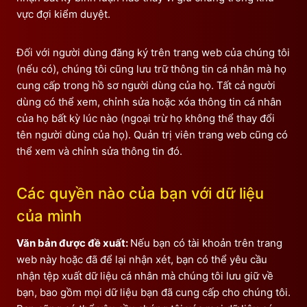
vực đợi kiểm duyệt.
Đối với người dùng đăng ký trên trang web của chúng tôi
(nếu có), chúng tôi cũng lưu trữ thông tin cá nhân mà họ
cung cấp trong hồ sơ người dùng của họ. Tất cả người
dùng có thể xem, chỉnh sửa hoặc xóa thông tin cá nhân
của họ bất kỳ lúc nào (ngoại trừ họ không thể thay đổi
tên người dùng của họ). Quản trị viên trang web cũng có
thể xem và chỉnh sửa thông tin đó.
Các quyền nào của bạn với dữ liệu
của mình
Văn bản được đề xuất:
Nếu bạn có tài khoản trên trang
web này hoặc đã để lại nhận xét, bạn có thể yêu cầu
nhận tệp xuất dữ liệu cá nhân mà chúng tôi lưu giữ về
bạn, bao gồm mọi dữ liệu bạn đã cung cấp cho chúng tôi.